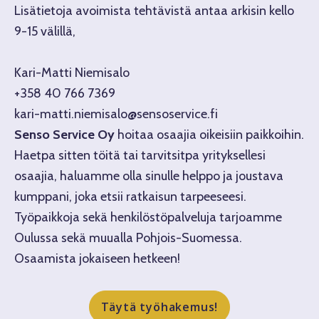
Lisätietoja avoimista tehtävistä antaa arkisin kello
9-15 välillä,
Kari-Matti Niemisalo
+358 40 766 7369
kari-matti.niemisalo@sensoservice.fi
Senso Service Oy
hoitaa osaajia oikeisiin paikkoihin.
Haetpa sitten töitä tai tarvitsitpa yrityksellesi
osaajia, haluamme olla sinulle helppo ja joustava
kumppani, joka etsii ratkaisun tarpeeseesi.
Työpaikkoja sekä henkilöstöpalveluja tarjoamme
Oulussa sekä muualla Pohjois-Suomessa.
Osaamista jokaiseen hetkeen!
Täytä työhakemus!