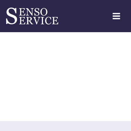
Töihin ravintola-
alalle?